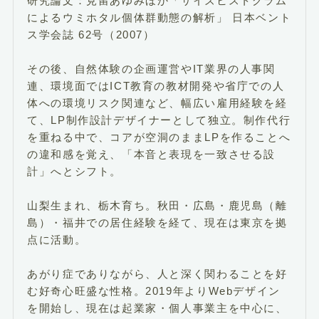
研究論文：見留あゆみほか「サイズヒストグラム
によるウミホタル個体群動態の解析」 日本ベント
ス学会誌 62号（2007）
その後、自然体験の企画運営やIT業界の人事関
連、環境面ではICT教育の教材開発や省庁での人
体への環境リスク関連など、幅広い雇用経験を経
て、LP制作設計デザイナーとして独立。制作代行
を重ねる中で、コアが空洞のままLPを作ることへ
の違和感を覚え、「本音と表現を一致させる設
計」へとシフト。
山梨生まれ、栃木育ち。秋田・広島・鹿児島（離
島）・福井での居住経験を経て、現在は東京を拠
点に活動。
あがり症でありながら、人と深く関わることを好
む好奇心旺盛な性格。2019年よりWebデザイン
を開始し、現在は起業家・個人事業主を中心に、