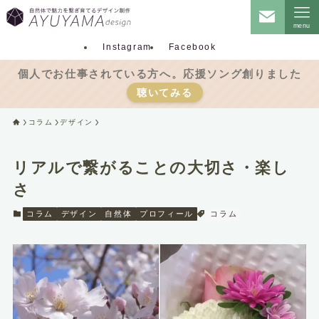
menu
Instagram
Facebook
個人でお仕事されている方へ。応援ソング創りました
聴いてみる
コラム
デザイン
リアルで繋がることの大切さ・楽し
さ
コラム
デザイン
自然体
プロフィール
コラム